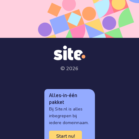
© 2026
Alles-in-één
pakket
Bij Site.nl is alles
inbegrepen bij
iedere domeinnaam.
Start nu!